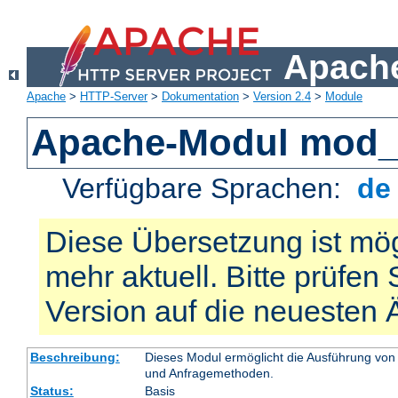
Apache
Apache
>
HTTP-Server
>
Dokumentation
>
Version 2.4
>
Module
Apache-Modul mod_
Verfügbare Sprachen:
d
Diese Übersetzung ist mög
mehr aktuell. Bitte prüfen 
Version auf die neuesten
Beschreibung:
Dieses Modul ermöglicht die Ausführung von
und Anfragemethoden.
Status:
Basis