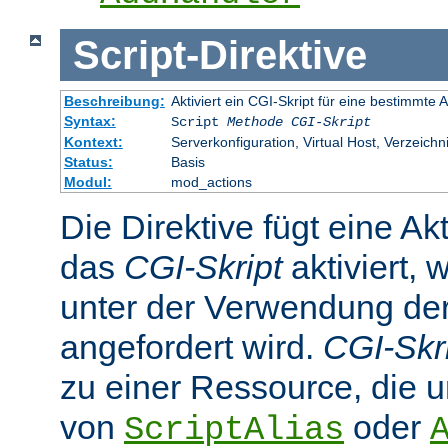
Script
-
Direktive
Beschreibung:
Aktiviert ein CGI-Skript für eine bestimmte
Syntax:
Script
Methode
CGI-Skript
Kontext:
Serverkonfiguration, Virtual Host, Verzeichn
Status:
Basis
Modul:
mod_actions
Die Direktive fügt eine Ak
das
CGI-Skript
aktiviert, 
unter der Verwendung d
angefordert wird.
CGI-Skr
zu einer Ressource, die 
von
oder
ScriptAlias