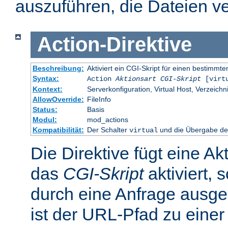
auszuführen, die Dateien ve
Action
-
Direktive
Beschreibung:
Aktiviert ein CGI-Skript für einen bestimm
Syntax:
Action
Aktionsart
CGI-Skript
[virt
Kontext:
Serverkonfiguration, Virtual Host, Verzeichn
AllowOverride:
FileInfo
Status:
Basis
Modul:
mod_actions
Kompatibilität:
Der Schalter
und die Übergabe des
virtual
Die Direktive fügt eine Ak
das
CGI-Skript
aktiviert, 
durch eine Anfrage ausge
ist der URL-Pfad zu einer