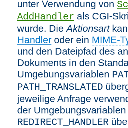
unter Verwendung von
S
als CGI-Skr
AddHandler
wurde. Die
Aktionsart
kan
Handler
oder ein
MIME-T
und den Dateipfad des an
Dokuments in den Standa
Umgebungsvariablen
PA
überg
PATH_TRANSLATED
jeweilige Anfrage verwend
der Umgebungsvariablen
übe
REDIRECT_HANDLER