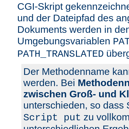
CGI-Skript gekennzeichn
und der Dateipfad des an
Dokuments werden in den
Umgebungsvariablen
PA
über
PATH_TRANSLATED
Der Methodenname kann 
werden. Bei
Methodenn
zwischen Groß- und K
unterschieden, so dass
zu vollko
Script put
unterschiedlichen Ergeb