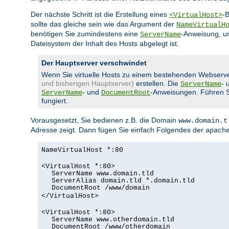
Der nächste Schritt ist die Erstellung eines
-
<VirtualHost>
sollte das gleiche sein wie das Argument der
NameVirtualH
benötigen Sie zumindestens eine
-Anweisung, u
ServerName
Dateisystem der Inhalt des Hosts abgelegt ist.
Der Hauptserver verschwindet
Wenn Sie virtuelle Hosts zu einem bestehenden Webserv
und bisherigen Hauptserver)
erstellen. Die
- 
ServerName
- und
-Anweisungen. Führen Sie
ServerName
DocumentRoot
fungiert.
Vorausgesetzt, Sie bedienen z.B. die Domain
www.domain.t
Adresse zeigt. Dann fügen Sie einfach Folgendes der
apach
NameVirtualHost *:80
<VirtualHost *:80>
ServerName www.domain.tld
ServerAlias domain.tld *.domain.tld
DocumentRoot /www/domain
</VirtualHost>
<VirtualHost *:80>
ServerName www.otherdomain.tld
DocumentRoot /www/otherdomain