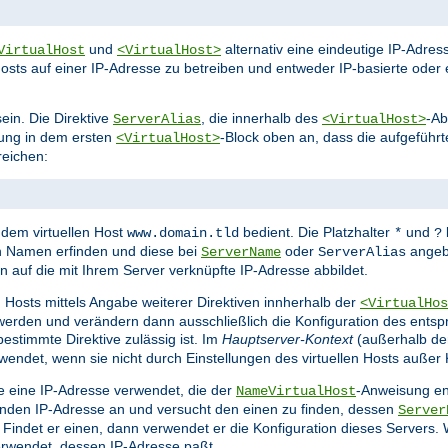
und
alternativ eine eindeutige IP-Adr
VirtualHost
<VirtualHost>
osts auf einer IP-Adresse zu betreiben und entweder IP-basierte oder 
ein. Die Direktive
, die innerhalb des
-Ab
ServerAlias
<VirtualHost>
ung in dem ersten
-Block oben an, dass die aufgeführ
<VirtualHost>
eichen:
dem virtuellen Host
bedient. Die Platzhalter
und
www.domain.tld
*
?
h Namen erfinden und diese bei
oder
angeb
ServerName
ServerAlias
auf die mit Ihrem Server verknüpfte IP-Adresse abbildet.
n Hosts mittels Angabe weiterer Direktiven innherhalb der
<VirtualHos
erden und verändern dann ausschließlich die Konfiguration des entspr
estimmte Direktive zulässig ist. Im
Hauptserver-Kontext
(außerhalb d
ndet, wenn sie nicht durch Einstellungen des virtuellen Hosts außer 
sie eine IP-Adresse verwendet, die der
-Anweisung ent
NameVirtualHost
senden IP-Adresse an und versucht den einen zu finden, dessen
Server
det er einen, dann verwendet er die Konfiguration dieses Servers. Wi
rwendet, dessen IP-Adresse paßt.