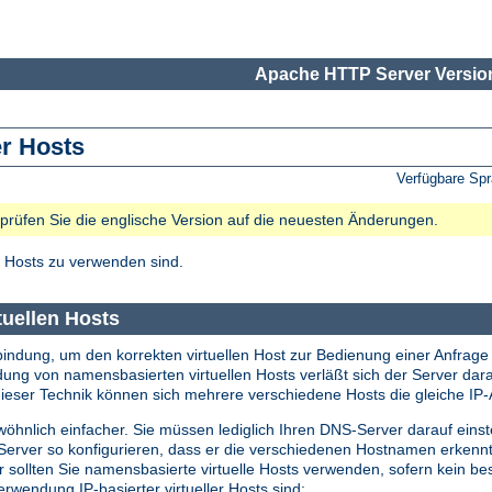
Apache HTTP Server Version
er Hosts
Verfügbare Sp
e prüfen Sie die englische Version auf die neuesten Änderungen.
 Hosts zu verwenden sind.
tuellen Hosts
bindung, um den korrekten virtuellen Host zur Bedienung einer Anfrage 
ndung von namensbasierten virtuellen Hosts verläßt sich der Server da
eser Technik können sich mehrere verschiedene Hosts die gleiche IP-A
öhnlich einfacher. Sie müssen lediglich Ihren DNS-Server darauf einst
erver so konfigurieren, dass er die verschiedenen Hostnamen erkennt
ollten Sie namensbasierte virtuelle Hosts verwenden, sofern kein beso
erwendung IP-basierter virtueller Hosts sind: