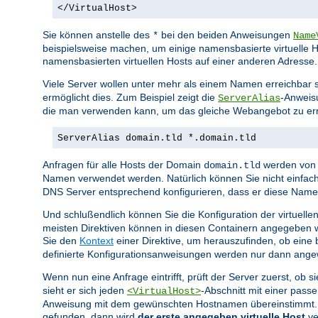
</VirtualHost>
Sie können anstelle des
bei den beiden Anweisungen
*
Name
beispielsweise machen, um einige namensbasierte virtuelle H
namensbasierten virtuellen Hosts auf einer anderen Adresse.
Viele Server wollen unter mehr als einem Namen erreichbar s
ermöglicht dies. Zum Beispiel zeigt die
-Anweis
ServerAlias
die man verwenden kann, um das gleiche Webangebot zu err
ServerAlias domain.tld *.domain.tld
Anfragen für alle Hosts der Domain
werden von 
domain.tld
Namen verwendet werden. Natürlich können Sie nicht einfac
DNS Server entsprechend konfigurieren, dass er diese Namen 
Und schlußendlich können Sie die Konfiguration der virtuelle
meisten Direktiven können in diesen Containern angegeben w
Sie den
Kontext
einer Direktive, um herauszufinden, ob eine b
definierte Konfigurationsanweisungen werden nur dann angewe
Wenn nun eine Anfrage eintrifft, prüft der Server zuerst, ob 
sieht er sich jeden
-Abschnitt mit einer pas
<VirtualHost>
Anweisung mit dem gewünschten Hostnamen übereinstimmt. Fin
gefunden, dann wird
der erste angegeben virtuelle Host
ve