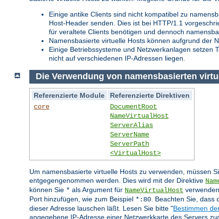
Einige antike Clients sind nicht kompatibel zu namensb
Host-Header senden. Dies ist bei HTTP/1.1 vorgeschr
für veraltete Clients benötigen und dennoch namensba
Namensbasierte virtuelle Hosts können aufgrund der N
Einige Betriebssysteme und Netzwerkanlagen setzen T
nicht auf verschiedenen IP-Adressen liegen.
Die Verwendung von namensbasierten virtu
Referenzierte Module
Referenzierte Direktiven
core
DocumentRoot
NameVirtualHost
ServerAlias
ServerName
ServerPath
<VirtualHost>
Um namensbasierte virtuelle Hosts zu verwenden, müssen Sie
entgegengenommen werden. Dies wird mit der Direktive
Nam
können Sie
als Argument für
verwenden.
*
NameVirtualHost
Port hinzufügen, wie zum Beispiel
. Beachten Sie, dass 
*:80
dieser Adresse lauschen läßt. Lesen Sie bitte "
Bestimmen der
angegebene IP-Adresse einer Netzwerkkarte des Servers zug