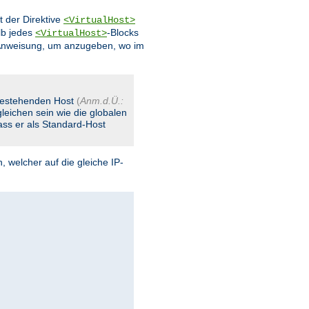
t der Direktive
<VirtualHost>
lb jedes
-Blocks
<VirtualHost>
Anweisung, um anzugeben, wo im
 bestehenden Host
(
Anm.d.Ü.:
leichen sein wie die globalen
dass er als Standard-Host
, welcher auf die gleiche IP-