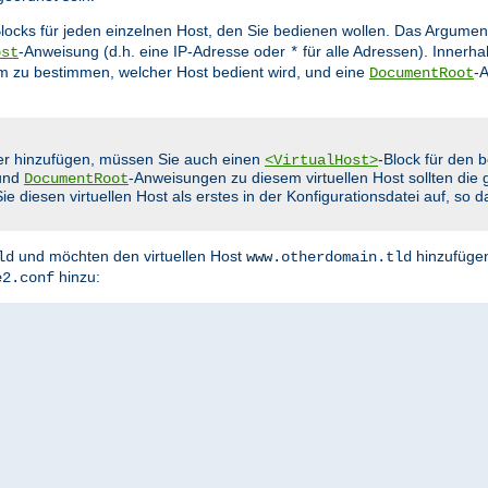
Blocks für jeden einzelnen Host, den Sie bedienen wollen. Das Argumen
-Anweisung (d.h. eine IP-Adresse oder
für alle Adressen). Innerha
ost
*
m zu bestimmen, welcher Host bedient wird, und eine
-
DocumentRoot
er hinzufügen, müssen Sie auch einen
-Block für den
<VirtualHost>
und
-Anweisungen zu diesem virtuellen Host sollten die g
DocumentRoot
 diesen virtuellen Host als erstes in der Konfigurationsdatei auf, so 
und möchten den virtuellen Host
hinzufügen
ld
www.otherdomain.tld
hinzu:
e2.conf