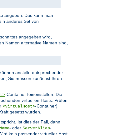
esse angeben. Das kann man
ein anderes Set von
schnittes angegeben wird,
ten Namen alternative Namen sind,
können anstelle entsprechender
en, Sie müssen zunächst Ihren
-Container feineinstellen. Die
t>
echenden virtuellen Hosts. Prüfen
er
-Container)
<VirtualHost>
Kraft gesetzt wurden.
spricht. Ist dies der Fall, dann
- oder
-
Name
ServerAlias
rd kein passender virtueller Host