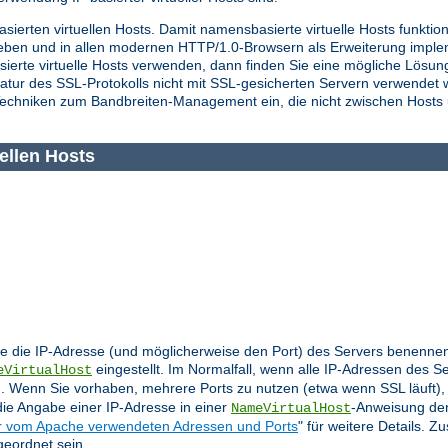
asierten virtuellen Hosts. Damit namensbasierte virtuelle Hosts funkti
ieben und in allen modernen HTTP/1.0-Browsern als Erweiterung imple
sierte virtuelle Hosts verwenden, dann finden Sie eine mögliche Lös
atur des SSL-Protokolls nicht mit SSL-gesicherten Servern verwendet 
echniken zum Bandbreiten-Management ein, die nicht zwischen Hosts
ellen Hosts
 die IP-Adresse (und möglicherweise den Port) des Servers benennen,
eingestellt. Im Normalfall, wenn alle IP-Adressen des S
eVirtualHost
 Wenn Sie vorhaben, mehrere Ports zu nutzen (etwa wenn SSL läuft), 
die Angabe einer IP-Adresse in einer
-Anweisung den
NameVirtualHost
 vom Apache verwendeten Adressen und Ports
" für weitere Details. Z
eordnet sein.