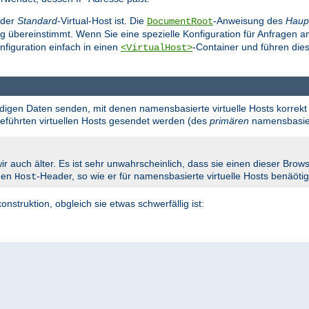
 der
Standard
-Virtual-Host ist. Die
-Anweisung des
Haup
DocumentRoot
g übereinstimmt. Wenn Sie eine spezielle Konfiguration für Anfragen 
nfiguration einfach in einen
-Container und führen dies
<VirtualHost>
endigen Daten senden, mit denen namensbasierte virtuelle Hosts korrekt 
fgeführten virtuellen Hosts gesendet werden (des
primären
namensbasiert
ir auch älter. Es ist sehr unwahrscheinlich, dass sie einen dieser Br
 den
-Header, so wie er für namensbasierte virtuelle Hosts benäötig
Host
onstruktion, obgleich sie etwas schwerfällig ist: