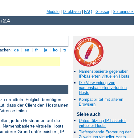
Module
|
Direktiven
|
FAQ
|
Glossar
|
Seitenindex
 2.4
rachen:
de
|
en
|
fr
|
ja
|
ko
|
tr
Namensbasierte gegenüber
IP-basierten virtuellen Hosts
Die Verwendung von
namensbasierten virtuellen
Hosts
Kompatibilität mit älteren
zu ermitteln. Folglich benötigen
Browsern
rauf, dass der Client den Hostnamen
dresse teilen.
Siehe auch
ellen, jeden Hostnamen auf die
Unterstützung IP-basierter
virtueller Hosts
. Namensbasierte virtuelle Hosts
nderer Grund dafür existiert, IP-
Tiefergehende Erörterung der
Zuweisung virtueller Hosts