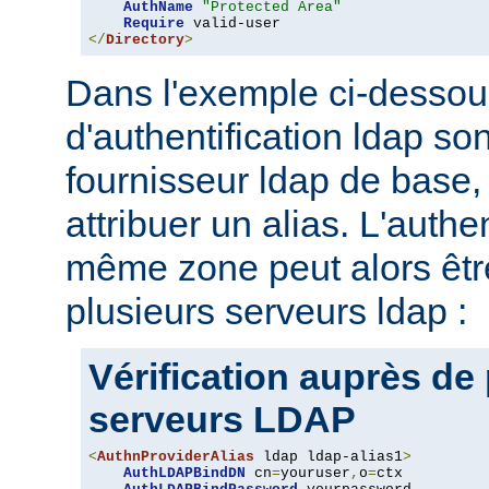
AuthName
"Protected Area"
Require
</
Directory
>
Dans l'exemple ci-dessou
d'authentification ldap son
fournisseur ldap de base, 
attribuer un alias. L'authe
même zone peut alors être
plusieurs serveurs ldap :
Vérification auprès de
serveurs LDAP
<
AuthnProviderAlias
 ldap ldap-alias1
>
AuthLDAPBindDN
 cn
=
youruser
,
o
=
ctx
