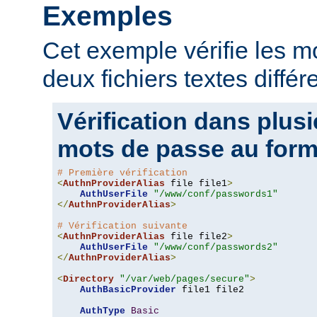
Exemples
Cet exemple vérifie les 
deux fichiers textes différ
Vérification dans plusi
mots de passe au form
# Première vérification
<
AuthnProviderAlias
 file file1
>
AuthUserFile
"/www/conf/passwords1"
</
AuthnProviderAlias
>
# Vérification suivante
<
AuthnProviderAlias
 file file2
>
AuthUserFile
"/www/conf/passwords2"
</
AuthnProviderAlias
>
<
Directory
"/var/web/pages/secure"
>
AuthBasicProvider
 file1 file2

AuthType
Basic