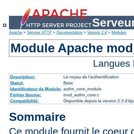
Serveu
Apache
>
Serveur HTTP
>
Documentation
>
Version 2.4
>
Modules
Module Apache mod
Langues 
Description:
Le noyau de l'authentification
Statut:
Base
Identificateur de Module:
authn_core_module
Fichier Source:
mod_authn_core.c
Compatibilité:
Disponible depuis la version 2.3 d'A
Sommaire
Ce module fournit le coeur 