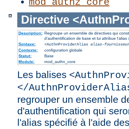
mod_authz_core
Directive
<AuthnPro
Description:
Regroupe un ensemble de directives qui consti
d'authentification de base et lui attribue l'alias 
Syntaxe:
<AuthnProviderAlias
alias-fournisseu
Contexte:
configuration globale
Statut:
Base
Module:
mod_authn_core
Les balises
<AuthnProv
</AuthnProviderAlia
regrouper un ensemble de
d'authentification qui ser
l'alias spécifié à l'aide de