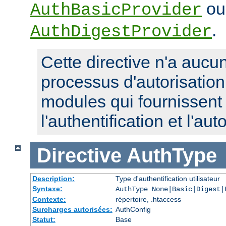
ou
AuthBasicProvider
.
AuthDigestProvider
Cette directive n'a aucun
processus d'autorisatio
modules qui fournissent 
l'authentification et l'aut
Directive
AuthType
Description:
Type d'authentification utilisateur
Syntaxe:
AuthType None|Basic|Digest|
Contexte:
répertoire, .htaccess
Surcharges autorisées:
AuthConfig
Statut:
Base