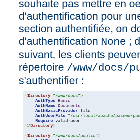
souhaite pas mettre en o
d'authentification pour u
section authentifiée, on doi
d'authentification
; 
None
suivant, les clients peuv
répertoire
/www/docs/p
s'authentifier :
<
Directory
"/www/docs"
>
AuthType
Basic
AuthName
Documents
AuthBasicProvider
 file

AuthUserFile
"/usr/local/apache/passwd/pa
Require
</
Directory
>
<
Directory
"/www/docs/public"
>