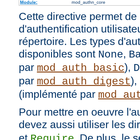
Module:
mod_authn_core
Cette directive permet de d
d'authentification utilisat
répertoire. Les types d'aut
disponibles sont
,
None
B
par
),
mod_auth_basic
D
par
),
mod_auth_digest
(implémenté par
mod_au
Pour mettre en oeuvre l'au
devez aussi utiliser les d
et
. De plus, le 
Require