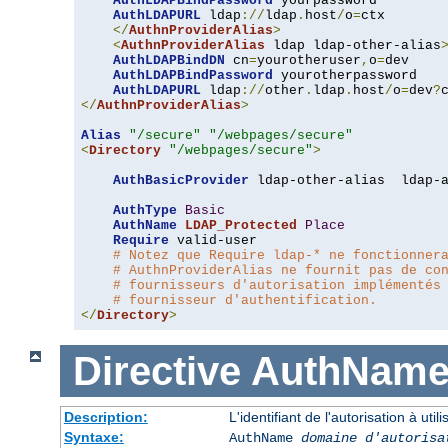
AuthLDAPBindPassword
 yourpassword

AuthLDAPURL
 ldap
://
ldap
.
host
/
o
=
ctx

</
AuthnProviderAlias
>
<
AuthnProviderAlias
 ldap ldap-other-alias
AuthLDAPBindDN
 cn
=
yourotheruser
,
o
=
dev

AuthLDAPBindPassword
 yourotherpassword

AuthLDAPURL
 ldap
://
other
.
ldap
.
host
/
o
=
dev
?
</
AuthnProviderAlias
>
Alias
"/secure"
"/webpages/secure"
<
Directory
"/webpages/secure"
>
AuthBasicProvider
 ldap-other-alias  ldap-a
AuthType
Basic
AuthName
LDAP_Protected
Place
Require
 valid-user

# Notez que Require ldap-* ne fonctionner
# AuthnProviderAlias ne fournit pas de co
# fournisseurs d'autorisation implémentés
# fournisseur d'authentification.
</
Directory
>
Directive
AuthNam
Description:
L'identifiant de l'autorisation à uti
Syntaxe:
AuthName
domaine d'autorisa