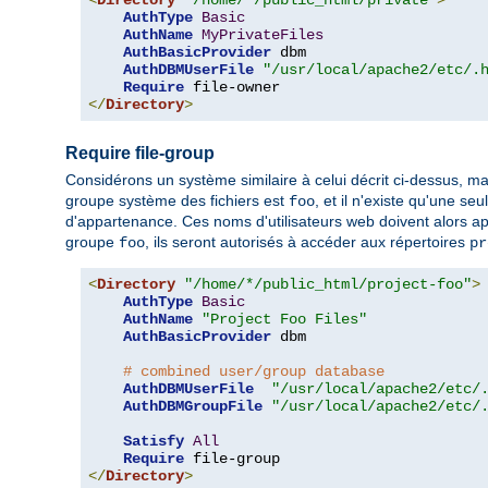
<
Directory
"/home/*/public_html/private"
>
AuthType
Basic
AuthName
MyPrivateFiles
AuthBasicProvider
 dbm

AuthDBMUserFile
"/usr/local/apache2/etc/.
Require
</
Directory
>
Require file-group
Considérons un système similaire à celui décrit ci-dessus, mai
groupe système des fichiers est
, et il n'existe qu'une s
foo
d'appartenance. Ces noms d'utilisateurs web doivent alors 
groupe
, ils seront autorisés à accéder aux répertoires
foo
pr
<
Directory
"/home/*/public_html/project-foo"
>
AuthType
Basic
AuthName
"Project Foo Files"
AuthBasicProvider
 dbm

# combined user/group database
AuthDBMUserFile
"/usr/local/apache2/etc/
AuthDBMGroupFile
"/usr/local/apache2/etc/
Satisfy
All
Require
</
Directory
>