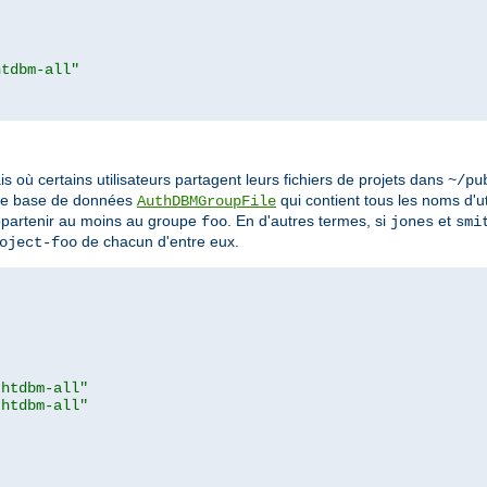
htdbm-all"
s où certains utilisateurs partagent leurs fichiers de projets dans
~/pu
eule base de données
qui contient tous les noms d'u
AuthDBMGroupFile
appartenir au moins au groupe
. En d'autres termes, si
et
foo
jones
smi
de chacun d'entre eux.
oject-foo
.htdbm-all"
.htdbm-all"