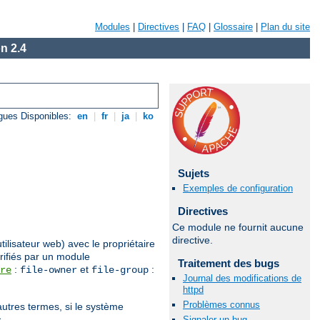
Modules
|
Directives
|
FAQ
|
Glossaire
|
Plan du site
n 2.4
gues Disponibles:
en
|
fr
|
ja
|
ko
Sujets
Exemples de configuration
Directives
Ce module ne fournit aucune
directive.
utilisateur web) avec le propriétaire
rifiés par un module
Traitement des bugs
:
et
:
re
file-owner
file-group
Journal des modifications de
httpd
Problèmes connus
autres termes, si le système
.
Signaler un bug