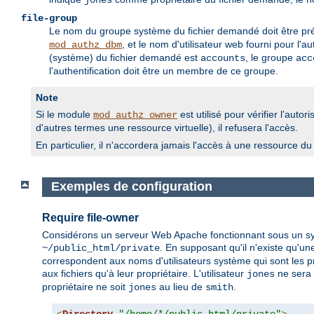
jones
file-group
Le nom du groupe système du fichier demandé doit être pr
, et le nom d'utilisateur web fourni pour l
mod_authz_dbm
(système) du fichier demandé est
, le groupe
accounts
acc
l'authentification doit être un membre de ce groupe.
Note
Si le module
est utilisé pour vérifier l'aut
mod_authz_owner
d'autres termes une ressource virtuelle), il refusera l'accès.
En particulier, il n'accordera jamais l'accès à une ressource d
Exemples de configuration
Require file-owner
Considérons un serveur Web Apache fonctionnant sous un systè
. En supposant qu'il n'existe qu'u
~/public_html/private
correspondent aux noms d'utilisateurs système qui sont les prop
aux fichiers qu'à leur propriétaire. L'utilisateur
ne sera 
jones
propriétaire ne soit
au lieu de
.
jones
smith