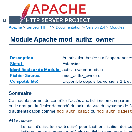
Apache
>
Serveur HTTP
>
Documentation
>
Version 2.4
>
Modules
Module Apache mod_authz_owner
Description:
Autorisation basée sur l'appartenance
Statut:
Extension
Identificateur de Module:
authz_owner_module
Fichier Source:
mod_authz_owner.c
Compatibilité:
Disponible depuis les versions 2.1 e
Sommaire
Ce module permet de contrôler l'accès aux fichiers en comparant l'ide
ou le groupe du fichier demandé du point de vue du système de fich
d'authentification comme
ou
mod_auth_basic
mod_auth_digest
file-owner
Le nom d'utilisateur web utilisé pour l'authentification doi
indique
comme propriétaire du fichier demandé, le nom