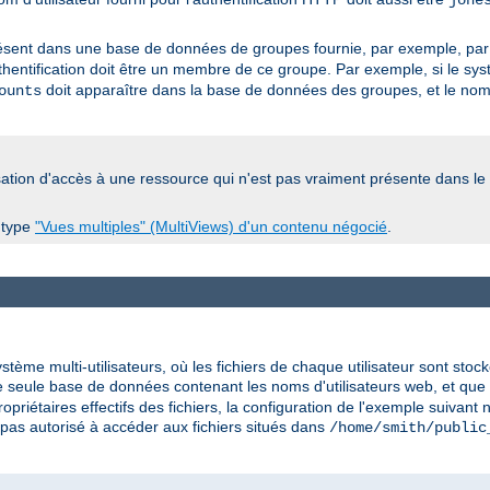
jone
ésent dans une base de données de groupes fournie, par exemple, pa
'authentification doit être un membre de ce groupe. Par exemple, si le s
doit apparaître dans la base de données des groupes, et le nom d
ounts
orisation d'accès à une ressource qui n'est pas vraiment présente dans le
u type
"Vues multiples" (MultiViews) d'un contenu négocié
.
me multi-utilisateurs, où les fichiers de chaque utilisateur sont stoc
ne seule base de données contenant les noms d'utilisateurs web, et que 
riétaires effectifs des fichiers, la configuration de l'exemple suivant 
pas autorisé à accéder aux fichiers situés dans
/home/smith/public