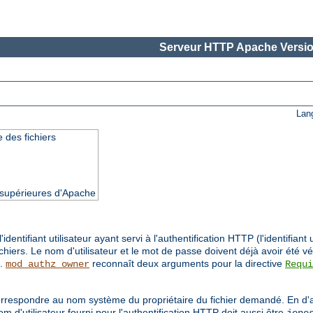
Serveur HTTP Apache Versio
Lan
 des fichiers
t supérieures d'Apache
ntifiant utilisateur ayant servi à l'authentification HTTP (l'identifiant 
iers. Le nom d'utilisateur et le mot de passe doivent déjà avoir été vé
.
reconnaît deux arguments pour la directive
mod_authz_owner
Requi
t correspondre au nom système du propriétaire du fichier demandé. En d'
 d'utilisateur fourni pour l'authentification HTTP doit aussi être