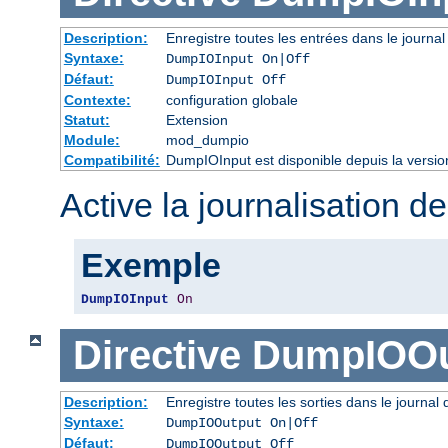
Description:
Enregistre toutes les entrées dans le journal
Syntaxe:
DumpIOInput On|Off
Défaut:
DumpIOInput Off
Contexte:
configuration globale
Statut:
Extension
Module:
mod_dumpio
Compatibilité:
DumpIOInput est disponible depuis la versio
Active la journalisation de
Exemple
DumpIOInput
On
Directive
DumpIOOu
Description:
Enregistre toutes les sorties dans le journal
Syntaxe:
DumpIOOutput On|Off
Défaut:
DumpIOOutput Off