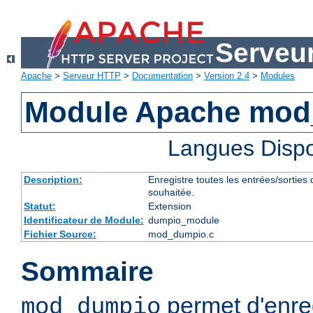
Serveu
Apache
>
Serveur HTTP
>
Documentation
>
Version 2.4
>
Modules
Module Apache mo
Langues Dispo
Description:
Enregistre toutes les entrées/sorties
souhaitée.
Statut:
Extension
Identificateur de Module:
dumpio_module
Fichier Source:
mod_dumpio.c
Sommaire
permet d'enreg
mod_dumpio