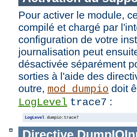
Pour activer le module, ce
compilé et chargé par l'in
configuration de votre in
journalisation peut ensuit
désactivée séparément po
sorties à l'aide des direc
outre,
doit ê
mod_dumpio
:
LogLevel
trace7
LogLevel
 dumpio
:
trace7
Directive
DumpIOIn