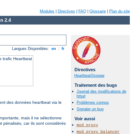
Modules
|
Directives
|
FAQ
|
Glossaire
|
Plan du site
n 2.4
Langues Disponibles:
en
|
fr
 trafic Heartbeat
Directives
HeartbeatStorage
Traitement des bugs
Journal des modifications de
httpd
sent des données heartbeat via le
Problèmes connus
Signaler un bug
mportante, mais il ne sélectionne
Voir aussi
t pénalisés, car ils sont considérés
mod_proxy
mod_proxy_balancer