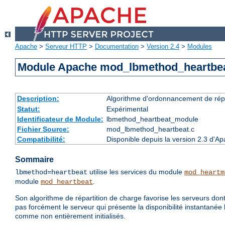
Apache
>
Serveur HTTP
>
Documentation
>
Version 2.4
>
Modules
Module Apache mod_lbmethod_heartbe
Description:
Algorithme d'ordonnancement de répa
Statut:
Expérimental
Identificateur de Module:
lbmethod_heartbeat_module
Fichier Source:
mod_lbmethod_heartbeat.c
Compatibilité:
Disponible depuis la version 2.3 d'A
Sommaire
utilise les services du module
lbmethod=heartbeat
mod_heartm
module
.
mod_heartbeat
Son algorithme de répartition de charge favorise les serveurs dont
pas forcément le serveur qui présente la disponibilité instantanée 
comme non entièrement initialisés.