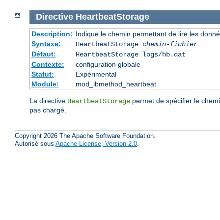
Directive
HeartbeatStorage
Description:
Indique le chemin permettant de lire les donn
Syntaxe:
HeartbeatStorage
chemin-fichier
Défaut:
HeartbeatStorage logs/hb.dat
Contexte:
configuration globale
Statut:
Expérimental
Module:
mod_lbmethod_heartbeat
La directive
permet de spécifier le chemi
HeartbeatStorage
pas chargé.
Copyright 2026 The Apache Software Foundation.
Autorisé sous
Apache License, Version 2.0
.