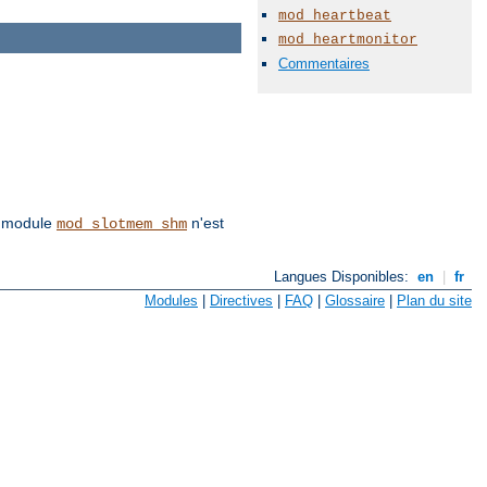
mod_heartbeat
mod_heartmonitor
Commentaires
le module
n'est
mod_slotmem_shm
Langues Disponibles:
en
|
fr
Modules
|
Directives
|
FAQ
|
Glossaire
|
Plan du site