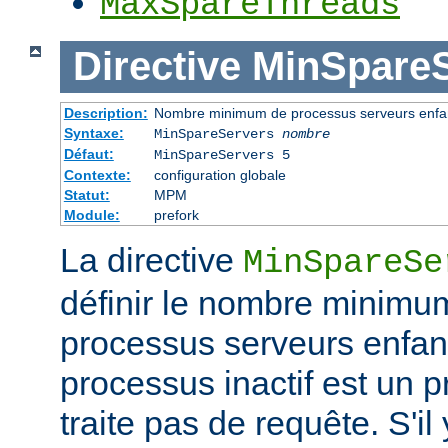
MaxSpareThreads
Directive
MinSpareS
Description:
Nombre minimum de processus serveurs enfant
Syntaxe:
MinSpareServers
nombre
Défaut:
MinSpareServers 5
Contexte:
configuration globale
Statut:
MPM
Module:
prefork
La directive
MinSpareSe
définir le nombre minimu
processus serveurs enfa
processus inactif est un 
traite pas de requête. S'il