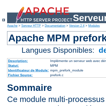
Serveu
Apache
>
Serveur HTTP
>
Documentation
>
Version 2.4
>
Modules
Apache MPM prefor
Langues Disponibles:
d
Description:
Implémente un serveur web avec dém
Statut:
MPM
Identificateur de Module:
mpm_prefork_module
Fichier Source:
prefork.c
Sommaire
Ce module multi-processu