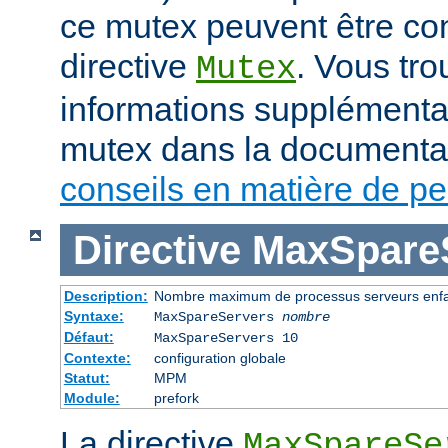
ce mutex peuvent être con
directive
. Vous tr
Mutex
informations supplémenta
mutex dans la documenta
conseils en matière de p
Directive
MaxSpare
Description:
Nombre maximum de processus serveurs enfan
Syntaxe:
MaxSpareServers
nombre
Défaut:
MaxSpareServers 10
Contexte:
configuration globale
Statut:
MPM
Module:
prefork
La directive
MaxSpareSe