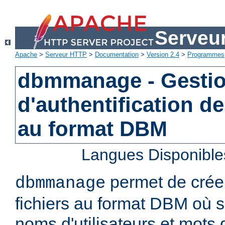
Serveu
Apache
>
Serveur HTTP
>
Documentation
>
Version 2.4
>
Programmes
dbmmanage - Gestion
d'authentification de
au format DBM
Langues Disponible
permet de créer
dbmmanage
fichiers au format DBM où s
noms d'utilisateurs et mots 