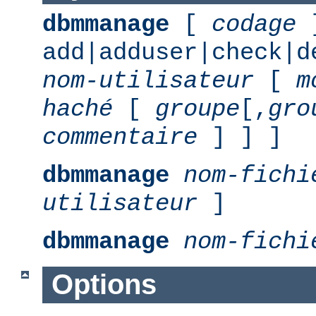
dbmmanage
[
codage
add|adduser|check|d
nom-utilisateur
[
m
haché
[
groupe
[,
gro
commentaire
] ] ]
dbmmanage
nom-fichi
utilisateur
]
dbmmanage
nom-fichi
Options