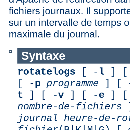
fichiers journaux. Il suppor
sur un intervalle de temps o
maximale du journal.
Syntaxe
rotatelogs
[ -
l
] [
[ -
p
programme
] [ 
t
] [ -
v
] [ -
e
] [
nombre-de-fichiers
journal
heure-de-ro
fichier
(B|K|M|G) [