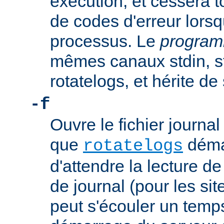
exécution, et cessera t
de codes d'erreur lorsq
processus. Le
progra
mêmes canaux stdin, st
rotatelogs, et hérite d
-f
Ouvre le fichier journ
que
démar
rotatelogs
d'attendre la lecture d
de journal (pour les sit
peut s'écouler un temps