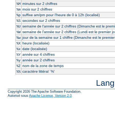
minutes sur 2 chiffres
%M
mois sur 2 chiffres
%m
suffixe am/pm pour l'heure de 0 à 12h (localisé)
%p
secondes sur 2 chiffres
%S
semaine de l'année sur 2 chiffres (Dimanche est le premi
%U
semaine de l'année sur 2 chiffres (Lundi est le premier j
%W
jour de la semaine sur 1 chiffre (Dimanche est le premier
%w
heure (localisée)
%X
date (localisée)
%x
année sur 4 chiffres
%Y
année sur 2 chiffres
%y
nom de la zone de temps
%Z
caractère littéral `%'
%%
Lang
Copyright 2026 The Apache Software Foundation.
Autorisé sous
Apache License, Version 2.0
.