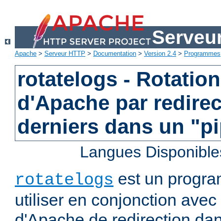
Serveu
Apache
>
Serveur HTTP
>
Documentation
>
Version 2.4
>
Programmes
rotatelogs - Rotatio
d'Apache par redirec
derniers dans un "p
Langues Disponible
est un progra
rotatelogs
utiliser en conjonction avec 
d'Apache de redirection dan