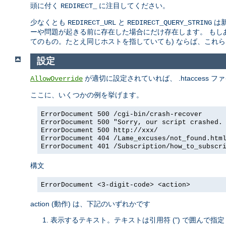
頭に付く
に注目してください。
REDIRECT_
少なくとも
と
は新
REDIRECT_URL
REDIRECT_QUERY_STRING
ーや問題が起きる前に存在した場合にだけ存在します。 もし
てのもの。たとえ同じホストを指していても) ならば、これら
設定
が適切に設定されていれば、 .htaccess フ
AllowOverride
ここに、いくつかの例を挙げます。
ErrorDocument 500 /cgi-bin/crash-recover
ErrorDocument 500 "Sorry, our script crashed.
ErrorDocument 500 http://xxx/
ErrorDocument 404 /Lame_excuses/not_found.htm
ErrorDocument 401 /Subscription/how_to_subscr
構文
ErrorDocument <3-digit-code> <action>
action (動作) は、下記のいずれかです
表示するテキスト。テキストは引用符 (") で囲んで指