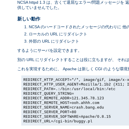
NCSA httpd 1.3 は、古くて退屈なエラー/問題メッ
供していませんでした。
新しい動作
NCSA のハードコードされたメッセージの代わりに 他
ローカルの URL にリダイレクト
外部の URL にリダイレクト
するようにサーバを設定できます。
別の URL にリダイレクトすることは役に立ちますが、 そ
これを実現するために、 Apache は新しく CGI のような環
REDIRECT_HTTP_ACCEPT=*/*, image/gif, image/x-
REDIRECT_HTTP_USER_AGENT=Mozilla/1.1b2 (X11; 
REDIRECT_PATH=.:/bin:/usr/local/bin:/etc
REDIRECT_QUERY_STRING=
REDIRECT_REMOTE_ADDR=121.345.78.123
REDIRECT_REMOTE_HOST=ooh.ahhh.com
REDIRECT_SERVER_NAME=crash.bang.edu
REDIRECT_SERVER_PORT=80
REDIRECT_SERVER_SOFTWARE=Apache/0.8.15
REDIRECT_URL=/cgi-bin/buggy.pl