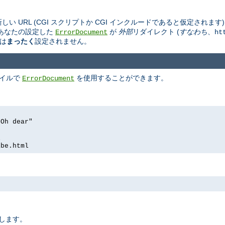
しい URL (CGI スクリプトか CGI インクルードであると仮定されま
あなたの設定した
が
外部
リダイレクト (
すなわち
、
ErrorDocument
ht
は
まったく
設定されません。
ァイルで
を使用することができます。
ErrorDocument
 Oh dear"
l
ibe.html
定します。