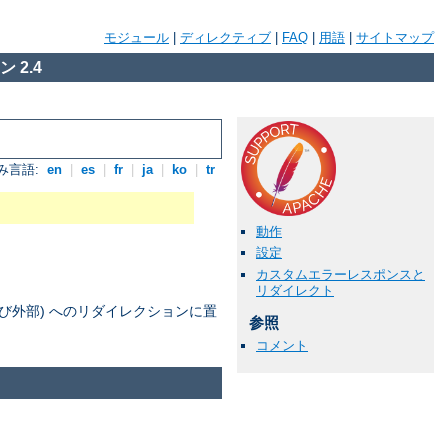
モジュール
|
ディレクティブ
|
FAQ
|
用語
|
サイトマップ
 2.4
み言語:
en
|
es
|
fr
|
ja
|
ko
|
tr
動作
設定
カスタムエラーレスポンスと
リダイレクト
部及び外部) へのリダイレクションに置
参照
コメント