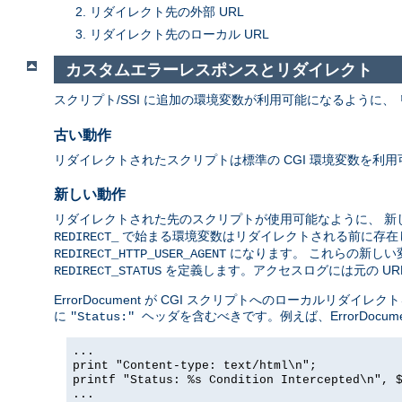
リダイレクト先の外部 URL
リダイレクト先のローカル URL
カスタムエラーレスポンスとリダイレクト
スクリプト/SSI に追加の環境変数が利用可能になるように、 リ
古い動作
リダイレクトされたスクリプトは標準の CGI 環境変数を利
新しい動作
リダイレクトされた先のスクリプトが使用可能なように、 
で始まる環境変数はリダイレクトされる前に存在し
REDIRECT_
になります。 これらの新しい変
REDIRECT_HTTP_USER_AGENT
を定義します。アクセスログには元の URL
REDIRECT_STATUS
ErrorDocument が CGI スクリプトへのローカル
に
ヘッダを含むべきです。例えば、ErrorDocu
"Status:"
...
print "Content-type: text/html\n";
printf "Status: %s Condition Intercepted\n", 
...