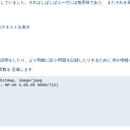
セージを 返していました。それはしばしばユーザには無意味であり、 またそ
のテキストを表示
れは説明をしたり、より明確に誤り/問題を記録したりするために 何か情
境変数を 定義します:
xbitmap, image/jpeg
I; HP-UX A.09.05 9000/712)