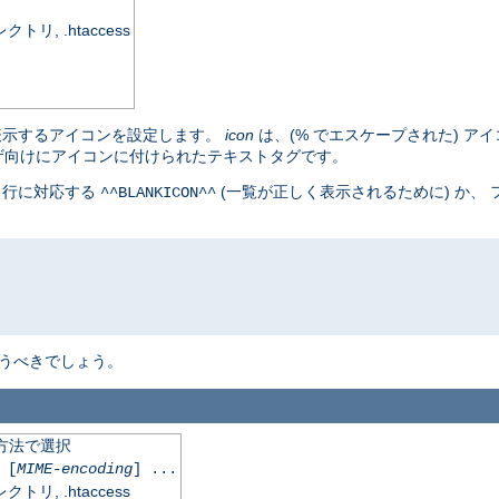
, .htaccess
表示するアイコンを設定します。
icon
は、(% でエスケープされた) アイ
ザ向けにアイコンに付けられたテキストタグです。
白行に対応する
(一覧が正しく表示されるために) か、
^^BLANKICON^^
うべきでしょう。
化方法で選択
[
MIME-encoding
] ...
, .htaccess