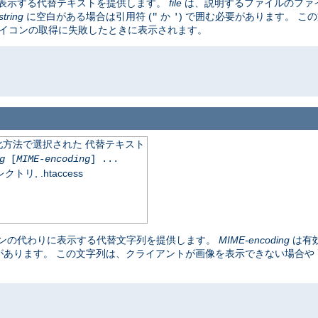
表示する代替テキストを提供します。
file
は、説明するファイルのファ
string
に空白がある場合は引用符 (
か
) で囲む必要があります。 こ
"
'
アイコンの取得に失敗したときに表示されます。
化方法で選択された 代替テキスト
g
[
MIME-encoding
] ...
, .htaccess
ンの代わりに表示する代替文字列を提供します。
MIME-encoding
は有
要があります。 この文字列は、クライアントが画像を表示できない場合や