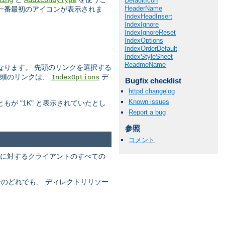
ding
AddIconByType
DefaultIcon
HeaderName
一番最初のアイコンが表示されま
IndexHeadInsert
IndexIgnore
IndexIgnoreReset
IndexOptions
IndexOrderDefault
IndexStyleSheet
ReadmeName
なります。 先頭のリンクを選択する
先頭のリンクは、
デ
IndexOptions
Bugfix checklist
httpd changelog
Known issues
が "1K" と表示されていたとし
Report a bug
参照
コメント
出力に対するクライアントのすべての
ンのどれでも、 ディレクトリリソー