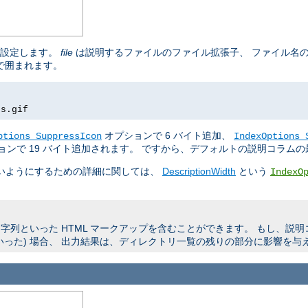
を設定します。
file
は説明するファイルのファイル拡張子、 ファイル名
 で囲まれます。
rs.gif
オプションで 6 バイト追加、
ptions SuppressIcon
IndexOptions 
ョンで 19 バイト追加されます。 ですから、デフォルトの説明コラムの最
よいようにするための詳細に関しては、
DescriptionWidth
という
IndexO
列といった HTML マークアップを含むことができます。 もし、説
いった) 場合、 出力結果は、ディレクトリ一覧の残りの部分に影響を与