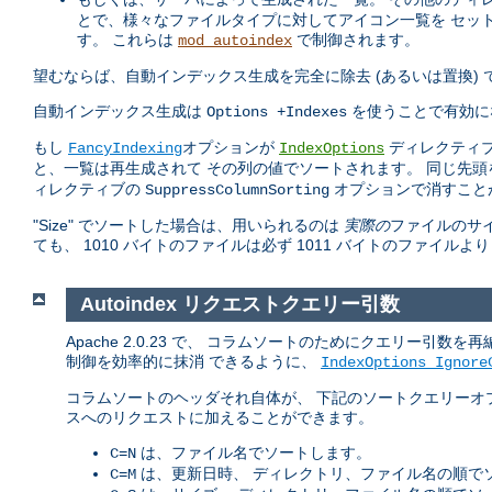
とで、様々なファイルタイプに対してアイコン一覧を セッ
す。 これらは
で制御されます。
mod_autoindex
望むならば、自動インデックス生成を完全に除去 (あるいは置換)
自動インデックス生成は
を使うことで有効に
Options +Indexes
もし
オプションが
ディレクティブ
FancyIndexing
IndexOptions
と、一覧は再生成されて その列の値でソートされます。 同じ先
ィレクティブの
オプションで消すこと
SuppressColumnSorting
"Size" でソートした場合は、用いられるのは
実際の
ファイルのサイ
ても、 1010 バイトのファイルは必ず 1011 バイトのファイルよ
Autoindex リクエストクエリー引数
Apache 2.0.23 で、 コラムソートのためにクエリー
制御を効率的に抹消 できるように、
IndexOptions Ignore
コラムソートのヘッダそれ自体が、 下記のソートクエリーオ
スへのリクエストに加えることができます。
は、ファイル名でソートします。
C=N
は、更新日時、 ディレクトリ、ファイル名の順で
C=M