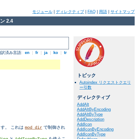
モジュール
|
ディレクティブ
|
FAQ
|
用語
|
サイトマップ
 2.4
翻訳済み言語:
en
|
fr
|
ja
|
ko
|
tr
トピック
Autoindex リクエストクエリ
ー引数
ディレクティブ
AddAlt
AddAltByEncoding
AddAltByType
AddDescription
AddIcon
す。 これは
で制御され
mod_dir
AddIconByEncoding
AddIconByType
と
を使うこ