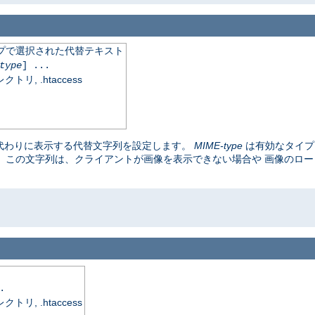
イプで選択された代替テキスト
type
] ...
, .htaccess
代わりに表示する代替文字列を設定します。
MIME-type
は有効なタイ
。 この文字列は、クライアントが画像を表示できない場合や 画像のロ
.
, .htaccess