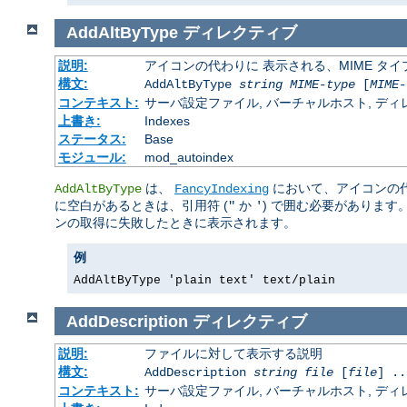
AddAltByType
ディレクティブ
説明:
アイコンの代わりに 表示される、MIME タ
構文:
AddAltByType
string
MIME-type
[
MIME-
コンテキスト:
サーバ設定ファイル, バーチャルホスト, ディレクトリ
上書き:
Indexes
ステータス:
Base
モジュール:
mod_autoindex
は、
において、アイコンの
AddAltByType
FancyIndexing
に空白があるときは、引用符 (
か
) で囲む必要があります
"
'
ンの取得に失敗したときに表示されます。
例
AddAltByType 'plain text' text/plain
AddDescription
ディレクティブ
説明:
ファイルに対して表示する説明
構文:
AddDescription
string
file
[
file
] ..
コンテキスト:
サーバ設定ファイル, バーチャルホスト, ディレクトリ