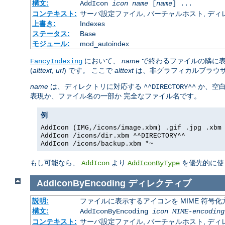
構文:
AddIcon
icon
name
[
name
] ...
コンテキスト:
サーバ設定ファイル, バーチャルホスト, ディレクトリ
上書き:
Indexes
ステータス:
Base
モジュール:
mod_autoindex
において、
name
で終わるファイルの隣に
FancyIndexing
(
alttext
,
url
) です。 ここで
alttext
は、非グラフィカルブラウ
name
は、ディレクトリに対応する
か、空
^^DIRECTORY^^
表現か、ファイル名の一部か 完全なファイル名です。
例
AddIcon (IMG,/icons/image.xbm) .gif .jpg .xbm
AddIcon /icons/dir.xbm ^^DIRECTORY^^
AddIcon /icons/backup.xbm *~
もし可能なら、
より
を優先的に使
AddIcon
AddIconByType
AddIconByEncoding
ディレクティブ
説明:
ファイルに表示するアイコンを MIME 符号
構文:
AddIconByEncoding
icon
MIME-encoding
コンテキスト:
サーバ設定ファイル, バーチャルホスト, ディレクトリ