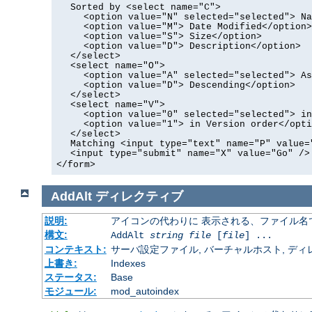
Sorted by <select name="C">
<option value="N" selected="selected"> Na
<option value="M"> Date Modified</option>
<option value="S"> Size</option>
<option value="D"> Description</option>
</select>
<select name="O">
<option value="A" selected="selected"> As
<option value="D"> Descending</option>
</select>
<select name="V">
<option value="0" selected="selected"> in
<option value="1"> in Version order</opti
</select>
Matching <input type="text" name="P" value=
<input type="submit" name="X" value="Go" />
</form>
AddAlt
ディレクティブ
説明:
アイコンの代わりに 表示される、ファイル名
構文:
AddAlt
string
file
[
file
] ...
コンテキスト:
サーバ設定ファイル, バーチャルホスト, ディレクトリ
上書き:
Indexes
ステータス:
Base
モジュール:
mod_autoindex