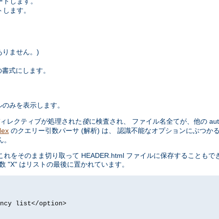
ートします。
トします。
はありません。)
x の書式にします。
ルのみを表示します。
ィレクティブが処理された
後
に検査され、 ファイル名全てが、他の aut
のクエリー引数パーサ (解析) は、 認識不能なオプションにぶつか
dex
ん。
まま切り取って HEADER.html ファイルに保存することもできます。 m
 "X" はリストの最後に置かれています。
ncy list</option>