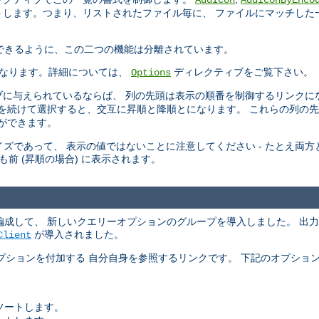
AddIcon
AddIconByEnco
トします。つまり、リストされたファイル毎に、 ファイルにマッチした
 できるように、この二つの機能は分離されています。
なります。詳細については、
ディレクティブをご覧下さい。
Options
に与えられているならば、 列の先頭は表示の順番を制御するリンクに
頭を続けて選択すると、交互に昇順と降順とになります。 これらの列の
ができます。
ズであって、 表示の値ではないことに注意してください - たとえ両方とも
りも前 (昇順の場合) に表示されます。
引数を再編成して、 新しいクエリーオプションのグループを導入しました。 
が導入されました。
Client
プションを付加する 自分自身を参照するリンクです。 下記のオプショ
ソートします。