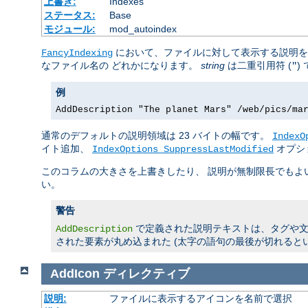
上書き:
Indexes
ステータス:
Base
モジュール:
mod_autoindex
において、ファイルに対して表示する説明
FancyIndexing
なファイル名の どれかになります。
string
は二重引用符 (
)
"
例
AddDescription "The planet Mars" /web/pics/ma
通常のデフォルトの説明領域は 23 バイトの幅です。
IndexO
イト追加、
オプシ
IndexOptions SuppressLastModified
このコラムの大きさを上書きしたり、 説明が無制限長でも
い。
警告
で定義された説明テキストは、タグや文字
AddDescription
された要素が丸め込まれた (太字の語句の最後が切れると
AddIcon
ディレクティブ
説明:
ファイルに表示するアイコンを名前で選択