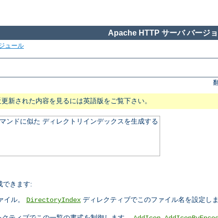
Apache HTTP サーバ バージョン
ジュール
近更新された内容を見るには英語版をご覧下さい。
マンドに似た ディレクトリインデックスを生成する
できます:
ァイル。
ディレクティブでこのファイル名を設定しま
DirectoryIndex
レクティブでこの一覧の書式を制御します。
,