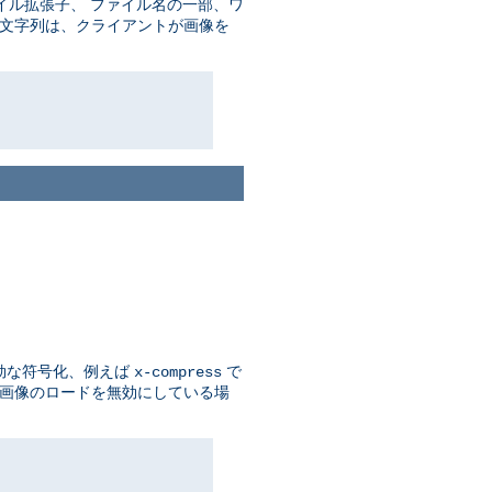
イル拡張子、 ファイル名の一部、ワ
の文字列は、クライアントが画像を
効な符号化、例えば
で
x-compress
 画像のロードを無効にしている場