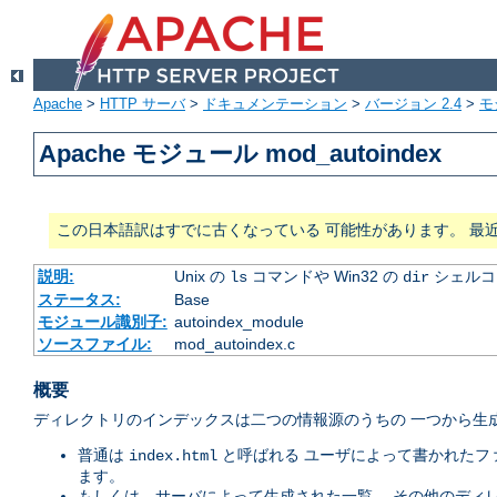
Apache
>
HTTP サーバ
>
ドキュメンテーション
>
バージョン 2.4
>
モ
Apache モジュール mod_autoindex
この日本語訳はすでに古くなっている 可能性があります。 最
説明:
Unix の
コマンドや Win32 の
シェルコ
ls
dir
ステータス:
Base
モジュール識別子:
autoindex_module
ソースファイル:
mod_autoindex.c
概要
ディレクトリのインデックスは二つの情報源のうちの 一つから生成
普通は
と呼ばれる ユーザによって書かれたフ
index.html
ます。
もしくは、サーバによって生成された一覧。 その他のディ