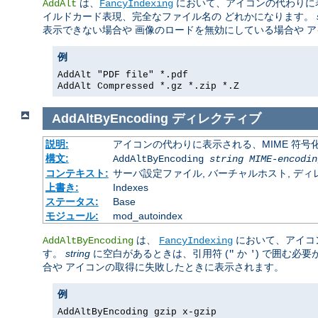
は、
において、アイコンの代わりに
AddAlt
FancyIndexing
イルドカード表現、完全なファイル名の どれかになります。
表示できない場合や 画像のロードを無効にしている場合や 
例
AddAlt "PDF file" *.pdf
AddAlt Compressed *.gz *.zip *.Z
AddAltByEncoding
ディレクティブ
説明:
アイコンの代わりに表示される、MIME 符号
構文:
AddAltByEncoding
string
MIME-encodin
コンテキスト:
サーバ設定ファイル, バーチャルホスト, ディレクトリ
上書き:
Indexes
ステータス:
Base
モジュール:
mod_autoindex
は、
において、アイコ
AddAltByEncoding
FancyIndexing
す。
string
に空白があるときは、引用符 (
か
) で囲む必
"
'
合や アイコンの取得に失敗したときに表示されます。
例
AddAltByEncoding gzip x-gzip