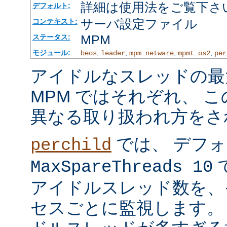
詳細は使用法をご覧下さ
デフォルト:
サーバ設定ファイル
コンテキスト:
MPM
ステータス:
モジュール:
,
,
,
,
beos
leader
mpm_netware
mpmt_os2
per
アイドルなスレッドの最
MPM ではそれぞれ、 
異なる取り扱われ方をさ
では、 デフ
perchild
で
MaxSpareThreads 10
アイドルスレッド数を、
セスごとに監視します。