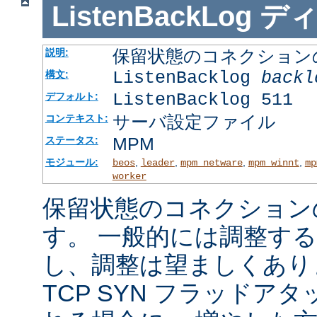
ListenBackLog
デ
保留状態のコネクション
説明:
ListenBacklog
backl
構文:
ListenBacklog 511
デフォルト:
サーバ設定ファイル
コンテキスト:
MPM
ステータス:
モジュール:
,
,
,
,
beos
leader
mpm_netware
mpm_winnt
mp
worker
保留状態のコネクション
す。 一般的には調整す
し、調整は望ましくあり
TCP SYN フラッドア