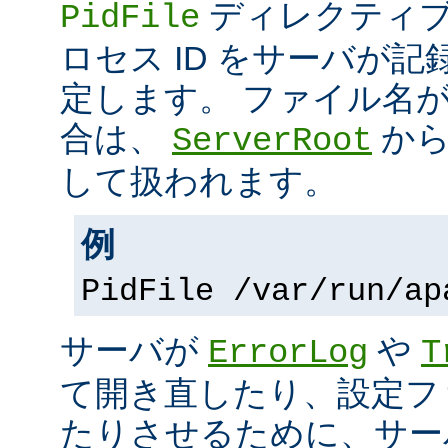
ディレクティブ
PidFile
ロセス ID をサーバが
定します。 ファイル名
合は、
から
ServerRoot
して扱われます。
例
PidFile /var/run/ap
サーバが
や
ErrorLog
T
て開き直したり、設定フ
たりさせるために、サー