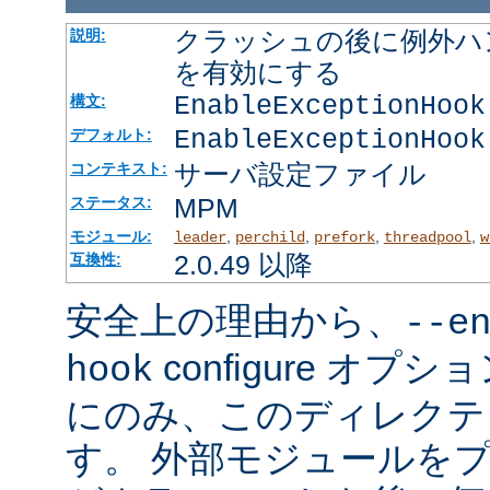
クラッシュの後に例外ハ
説明:
を有効にする
EnableExceptionHook
構文:
EnableExceptionHook
デフォルト:
サーバ設定ファイル
コンテキスト:
MPM
ステータス:
モジュール:
,
,
,
,
leader
perchild
prefork
threadpool
w
2.0.49 以降
互換性:
安全上の理由から、
--e
configure オ
hook
にのみ、このディレクテ
す。 外部モジュールを