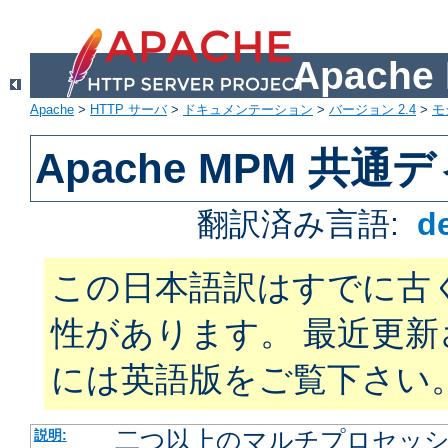
Apach
Apache
>
HTTP サーバ
>
ドキュメンテーション
>
バージョン 2.4
>
モ
Apache MPM 共
翻訳済み言語:
d
この日本語訳はすでに古
性があります。 最近更
には英語版をご覧下さい
二つ以上のマルチプロセッシン
説明: