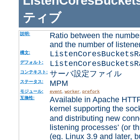
ListenCoresBucket
ティブ
Ratio between the number
説明:
and the number of listene
ListenCoresBuckets
構文:
ListenCoresBucketsR
デフォルト:
サーバ設定ファイル
コンテキスト:
MPM
ステータス:
モジュール:
,
,
event
worker
prefork
Available in Apache HTTP
互換性:
kernel supporting the soc
and distributing new conn
listening processes' (or th
(eg. Linux 3.9 and later, b