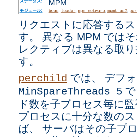
MPM
ステータス:
モジュール:
,
,
,
,
beos
leader
mpm_netware
mpmt_os2
per
リクエストに応答するス
す。 異なる MPM では
レクティブは異なる取り
す。
では、 デフ
perchild
で
MinSpareThreads 5
ド数を子プロセス毎に監
プロセスに十分な数のス
ば、 サーバはその子プ