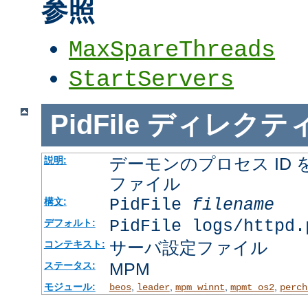
参照
MaxSpareThreads
StartServers
PidFile
ディレクテ
デーモンのプロセス ID
説明:
ファイル
PidFile
filename
構文:
PidFile logs/httpd.
デフォルト:
サーバ設定ファイル
コンテキスト:
MPM
ステータス:
モジュール:
,
,
,
,
beos
leader
mpm_winnt
mpmt_os2
perch