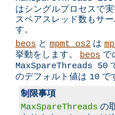
はシングルプロセスで実
スペアスレッド数もサー
す。
と
は
beos
mpmt_os2
mp
挙動をします。
で
beos
MaxSpareThreads 50
のデフォルト値は
で
10
制限事項
の
MaxSpareThreads