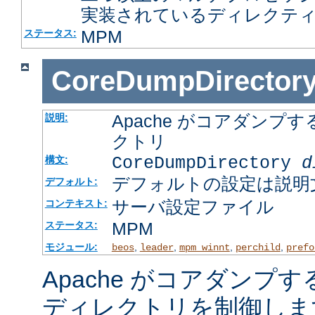
実装されているディレクテ
MPM
ステータス:
CoreDumpDirector
Apache がコアダン
説明:
クトリ
CoreDumpDirectory
d
構文:
デフォルトの設定は説明
デフォルト:
サーバ設定ファイル
コンテキスト:
MPM
ステータス:
モジュール:
,
,
,
,
beos
leader
mpm_winnt
perchild
prefo
Apache がコアダンプ
ディレクトリを制御しま