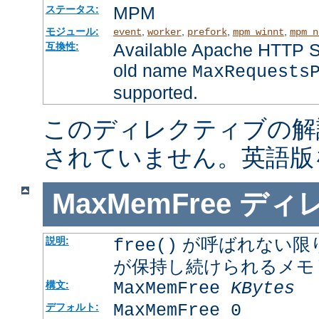
MPM
ステータス:
モジュール:
,
,
,
,
event
worker
prefork
mpm_winnt
mpm_n
Available Apache HTTP Se
互換性:
old name
MaxRequests
supported.
このディレクティブの解
されていません。英語版
MaxMemFree
ディ
が呼ばれない限
説明:
free()
が保持し続けられるメモ
MaxMemFree
KBytes
構文:
MaxMemFree 0
デフォルト: