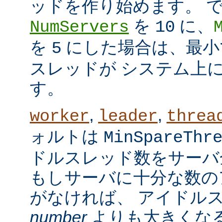
ッドを作り始めます。 
を
に、
NumServers
10
を
にした場合は、最小で
5
スレッドが システム上
す。
,
,
worker
leader
threa
ォルトは
MinSpareThr
ドルスレッド数をサーバ
もしサーバに十分な数の
がなければ、 アイドル
number
よりも大きくなる