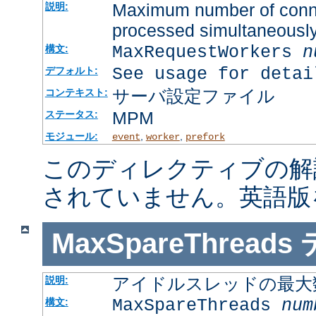
Maximum number of connec
説明:
processed simultaneousl
MaxRequestWorkers
n
構文:
See usage for detai
デフォルト:
サーバ設定ファイル
コンテキスト:
MPM
ステータス:
モジュール:
,
,
event
worker
prefork
このディレクティブの解
されていません。英語版
MaxSpareThreads
アイドルスレッドの最大
説明:
MaxSpareThreads
num
構文: