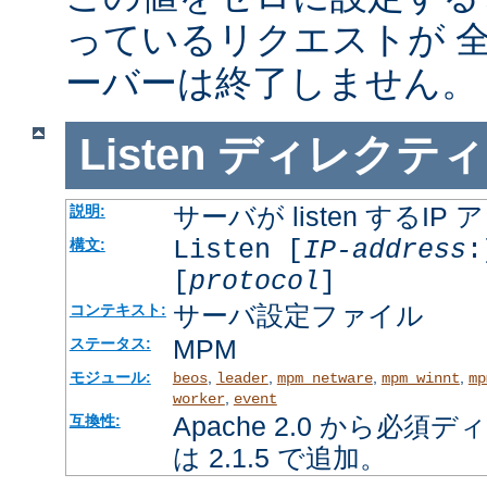
っているリクエストが 
ーバーは終了しません。
Listen
ディレクティ
サーバが listen するI
説明:
Listen [
IP-address
:
構文:
[
protocol
]
サーバ設定ファイル
コンテキスト:
MPM
ステータス:
モジュール:
,
,
,
,
beos
leader
mpm_netware
mpm_winnt
mp
,
worker
event
Apache 2.0 から必
互換性:
は 2.1.5 で追加。