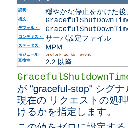
穏やかな停止をかけた後
説明:
GracefulShutDownTi
構文:
GracefulShutDownTim
デフォルト:
サーバ設定ファイル
コンテキスト:
MPM
ステータス:
モジュール:
,
,
prefork
worker
event
2.2 以降
互換性:
GracefulShutdownTim
が "graceful-stop
現在の リクエストの処
けるかを指定します。
この値をゼロに設定する