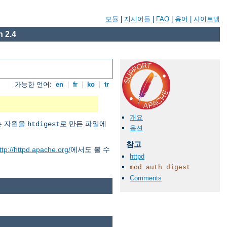
모듈
|
지시어들
|
FAQ
|
용어
|
사이트맵
 2.4
가능한 언어:
en
|
fr
|
ko
|
tr
개요
버는 자원을
로 만든 파일에
htdigest
옵션
참고
ttp://httpd.apache.org/
에서도 볼 수
httpd
mod_auth_digest
Comments