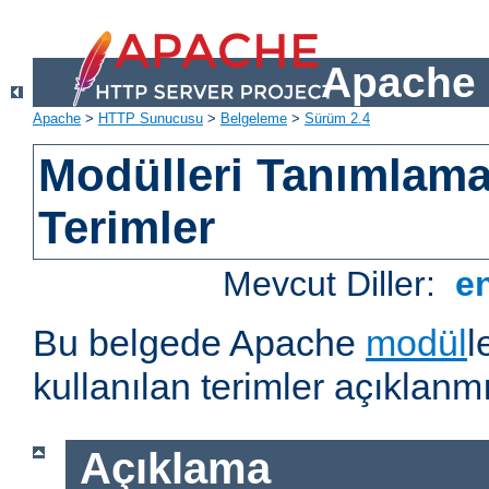
Apache 
Apache
>
HTTP Sunucusu
>
Belgeleme
>
Sürüm 2.4
Modülleri Tanımlama
Terimler
Mevcut Diller:
e
Bu belgede Apache
modül
l
kullanılan terimler açıklanmı
Açıklama