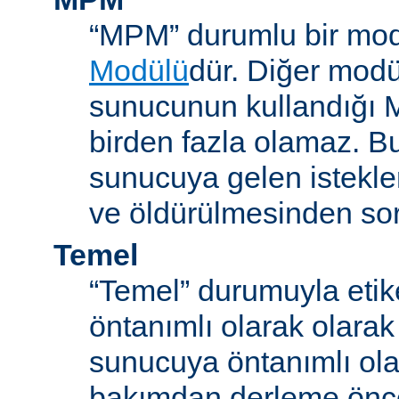
“MPM” durumlu bir mod
Modülü
dür. Diğer modül
sunucunun kullandığı 
birden fazla olamaz. B
sunucuya gelen istekle
ve öldürülmesinden so
Temel
“Temel” durumuyla etik
öntanımlı olarak olarak
sunucuya öntanımlı ola
bakımdan derleme önc