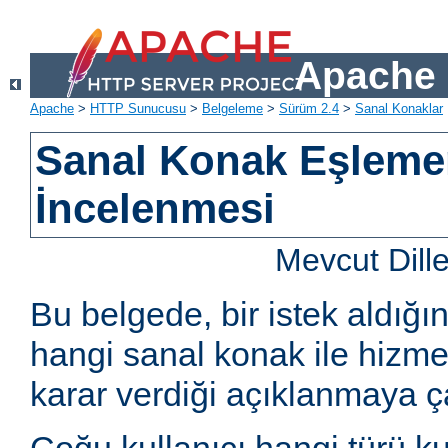
Apache 
Apache
>
HTTP Sunucusu
>
Belgeleme
>
Sürüm 2.4
>
Sanal Konaklar
Sanal Konak Eşlemen
İncelenmesi
Mevcut Dill
Bu belgede, bir istek aldığ
hangi sanal konak ile hizme
karar verdiği açıklanmaya çal