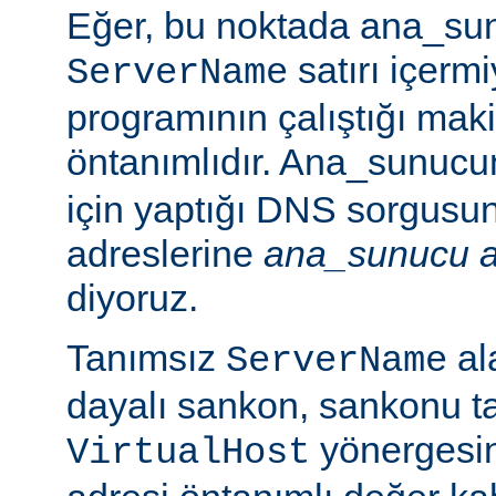
Eğer, bu noktada ana_sun
satırı içerm
ServerName
programının çalıştığı mak
öntanımlıdır. Ana_sunuc
için yaptığı DNS sorgusu
adreslerine
ana_sunucu a
diyoruz.
Tanımsız
ala
ServerName
dayalı sankon, sankonu t
yönergesind
VirtualHost