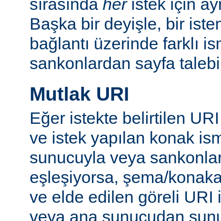
sırasında
her
istek için ay
Başka bir deyişle, bir istem
bağlantı üzerinde farklı i
sankonlardan sayfa talebi
Mutlak URI
Eğer istekte belirtilen URI
ve istek yapılan konak ism
sunucuyla veya sankonlar
eşleşiyorsa, şema/konakadı
ve elde edilen göreli URI 
veya ana sunucudan sunul