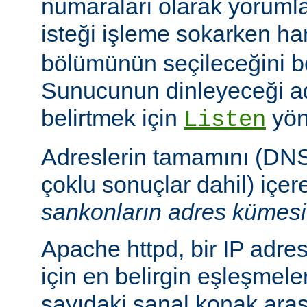
numaraları olarak yoruml
isteği işleme sokarken h
bölümünün seçileceğini bel
Sunucunun dinleyeceği adr
belirtmek için
yön
Listen
Adreslerin tamamını (DNS
çoklu sonuçlar dahil) içe
sankonların adres kümesi
Apache httpd, bir IP adresi
için en belirgin eşleşmeler
sayıdaki sanal konak aras