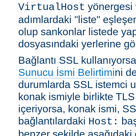
yönergesi 
VirtualHost
adımlardaki "liste" eşleşe
olup sankonlar listede ya
dosyasındaki yerlerine gör
Bağlantı SSL kullanıyors
Sunucu İsmi Belirtimi
ni d
durumlarda SSL istemci u
konak ismiyle birlikte TLS
içeriyorsa, konak ismi, 
bağlantılardaki
baş
Host:
benzer şekilde aşağıdaki gi