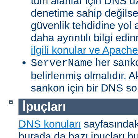
tüm alanlar için DNS ü
denetime sahip değilsen
güvenlik tehdidine yol
daha ayrıntılı bilgi edi
ilgili konular ve Apache
her sankon
ServerName
belirlenmiş olmalıdır. A
sankon için bir DNS so
İpuçları
DNS konuları
sayfasındaki
burada da bazı ipuçları bu