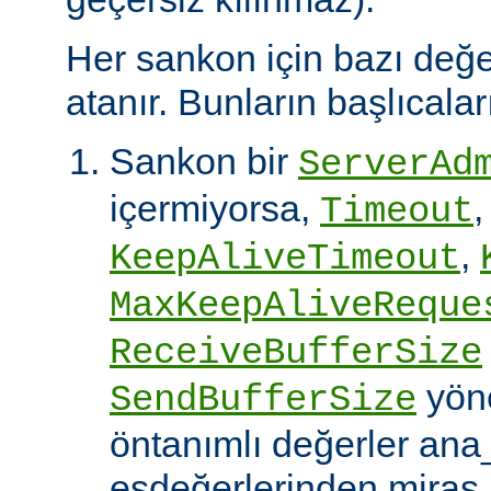
Her sankon için bazı değe
atanır. Bunların başlıcalar
Sankon bir
ServerAd
içermiyorsa,
,
Timeout
,
KeepAliveTimeout
MaxKeepAliveReque
ReceiveBufferSize
yöne
SendBufferSize
öntanımlı değerler an
eşdeğerlerinden miras a