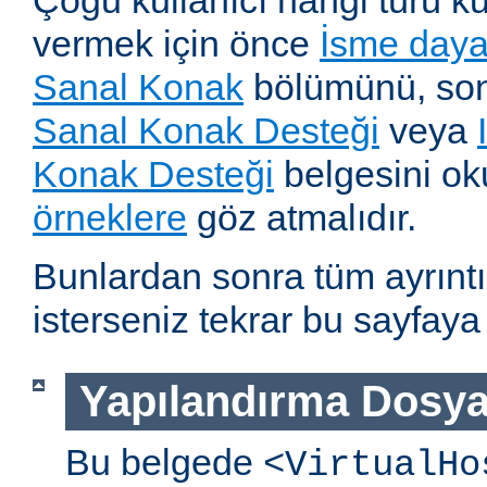
Çoğu kullanıcı hangi türü k
vermek için önce
İsme dayal
Sanal Konak
bölümünü, so
Sanal Konak Desteği
veya
Konak Desteği
belgesini o
örneklere
göz atmalıdır.
Bunlardan sonra tüm ayrıntı
isterseniz tekrar bu sayfaya 
Yapılandırma Dosya
Bu belgede
<VirtualHo