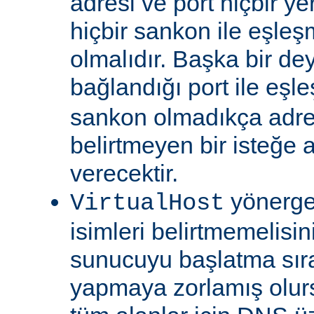
adresi ve port hiçbir ye
hiçbir sankon ile eşl
olmalıdır. Başka bir dey
bağlandığı port ile eşl
sankon olmadıkça adre
belirtmeyen bir isteğe
verecektir.
yönerge
VirtualHost
isimleri belirtmemelisin
sunucuyu başlatma sı
yapmaya zorlamış olur