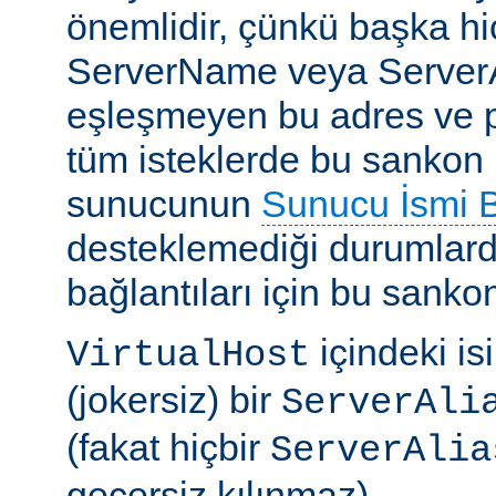
önemlidir, çünkü başka h
ServerName veya ServerAl
eşleşmeyen bu adres ve por
tüm isteklerde bu sankon ku
sunucunun
Sunucu İsmi Be
desteklemediği durumlar
bağlantıları için bu sankon 
içindeki isi
VirtualHost
(jokersiz) bir
ServerAli
(fakat hiçbir
ServerAlia
geçersiz kılınmaz).