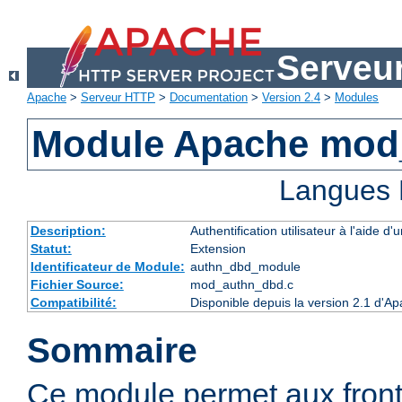
Serveu
Apache
>
Serveur HTTP
>
Documentation
>
Version 2.4
>
Modules
Module Apache mod
Langues 
Description:
Authentification utilisateur à l'aide
Statut:
Extension
Identificateur de Module:
authn_dbd_module
Fichier Source:
mod_authn_dbd.c
Compatibilité:
Disponible depuis la version 2.1 d'A
Sommaire
Ce module permet aux fron