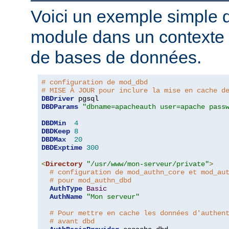
Voici un exemple simple d'
module dans un contexte d
de bases de données.
# configuration de mod_dbd
# MISE À JOUR pour inclure la mise en cache d
DBDriver
DBDParams
"dbname=apacheauth user=apache pass
DBDMin
4
DBDKeep
8
DBDMax
20
DBDExptime
300
<
Directory
"/usr/www/mon-serveur/private"
>
# configuration de mod_authn_core et mod_au
# pour mod_authn_dbd
AuthType
Basic
AuthName
"Mon serveur"
# Pour mettre en cache les données d'authen
# avant dbd