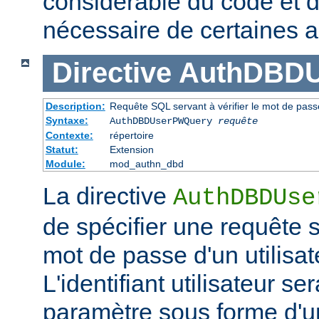
considérable du code et d
nécessaire de certaines a
Directive
AuthDBD
Description:
Requête SQL servant à vérifier le mot de passe
Syntaxe:
AuthDBDUserPWQuery
requête
Contexte:
répertoire
Statut:
Extension
Module:
mod_authn_dbd
La directive
AuthDBDUse
de spécifier une requête se
mot de passe d'un utilisa
L'identifiant utilisateur 
paramètre sous forme d'u