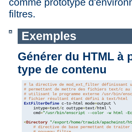
comme prototype d'environ
filtres.
Exemples
Générer du HTML à pa
type de contenu
# la directive de mod_ext_filter définissant 
# permettant de mettre des fichiers text/c au
# utilisant le programme externe /usr/bin/ens
# fichier résultant étant défini à text/html
ExtFilterDefine
 c-to-html mode
=
output \

    intype
=
text
/
c outtype
=
text
/
html \

    cmd
=
"/usr/bin/enscript --color -w html -E
<
Directory
"/export/home/trawick/apacheinst/h
# directive de base permettant de traiter
# nouveau filtre