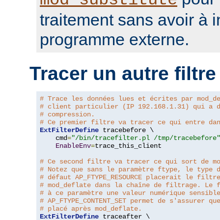
mod_substitute
traitement sans avoir à 
programme externe.
Tracer un autre filtre
# Trace les données lues et écrites par mod_d
# client particulier (IP 192.168.1.31) qui a 
# compression.
# Ce premier filtre va tracer ce qui entre da
ExtFilterDefine
 tracebefore \

    cmd
=
"/bin/tracefilter.pl /tmp/tracebefore
EnableEnv
=
trace_this_client

# Ce second filtre va tracer ce qui sort de m
# Notez que sans le paramètre ftype, le type 
# défaut AP_FTYPE_RESOURCE placerait le filtr
# mod_deflate dans la chaîne de filtrage. Le 
# à ce paramètre une valeur numérique sensibl
# AP_FTYPE_CONTENT_SET permet de s'assurer qu
# placé après mod_deflate.
ExtFilterDefine
 traceafter \
