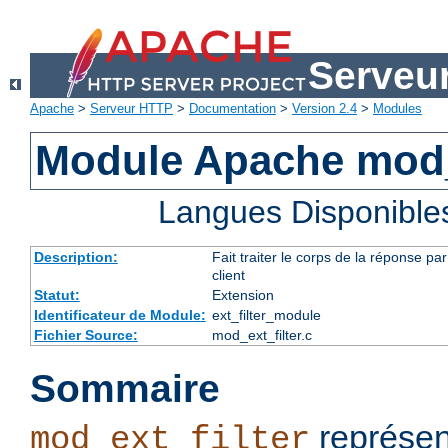
Serveu
Apache
>
Serveur HTTP
>
Documentation
>
Version 2.4
>
Modules
Module Apache mod_e
Langues Disponible
Description:
Fait traiter le corps de la réponse 
client
Statut:
Extension
Identificateur de Module:
ext_filter_module
Fichier Source:
mod_ext_filter.c
Sommaire
représen
mod_ext_filter