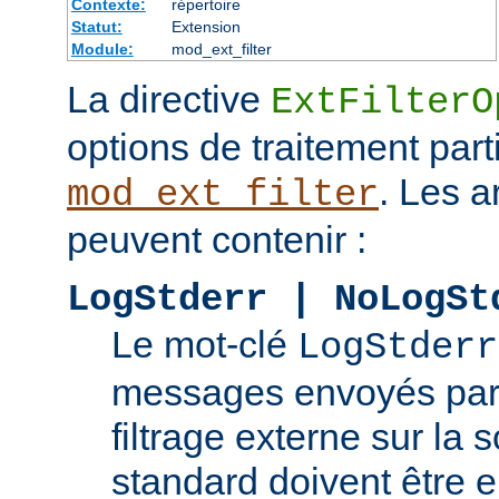
Contexte:
répertoire
Statut:
Extension
Module:
mod_ext_filter
La directive
ExtFilterO
options de traitement part
. Les 
mod_ext_filter
peuvent contenir :
LogStderr | NoLogSt
Le mot-clé
LogStderr
messages envoyés par
filtrage externe sur la s
standard doivent être e