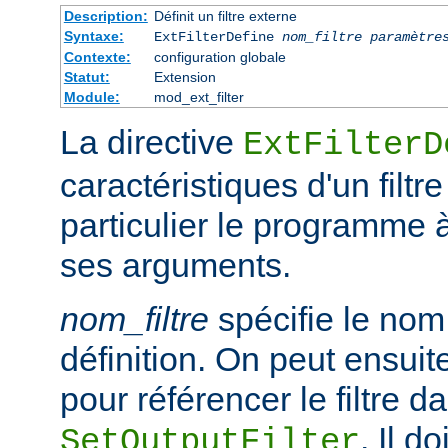
Description:
Définit un filtre externe
Syntaxe:
ExtFilterDefine
nom_filtre
paramètre
Contexte:
configuration globale
Statut:
Extension
Module:
mod_ext_filter
La directive
ExtFilterD
caractéristiques d'un filtr
particulier le programme 
ses arguments.
nom_filtre
spécifie le nom 
définition. On peut ensuit
pour référencer le filtre d
. Il d
SetOutputFilter