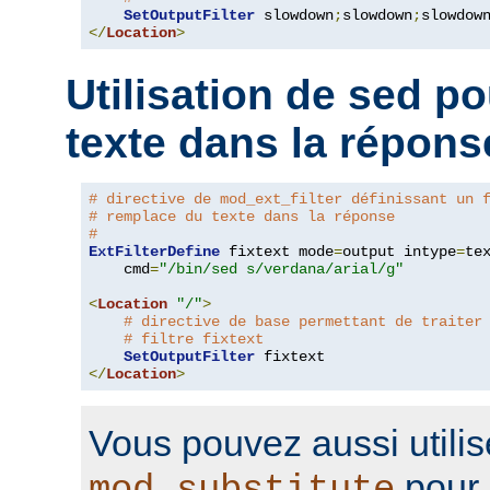
SetOutputFilter
 slowdown
;
slowdown
;
</
Location
>
Utilisation de sed p
texte dans la répons
# directive de mod_ext_filter définissant un 
# remplace du texte dans la réponse
#
ExtFilterDefine
 fixtext mode
=
output intype
=
te
    cmd
=
"/bin/sed s/verdana/arial/g"
<
Location
"/"
>
# directive de base permettant de traiter
# filtre fixtext
SetOutputFilter
</
Location
>
Vous pouvez aussi utilis
pour 