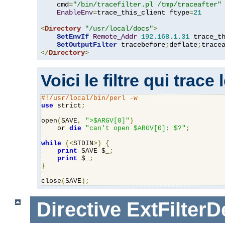
    cmd
=
"/bin/tracefilter.pl /tmp/traceafter"
 
EnableEnv
=
trace_this_client ftype
=
21
<
Directory
"/usr/local/docs"
>
SetEnvIf
Remote_Addr
192.168
.
1.31
 trace_th
SetOutputFilter
 tracebefore
;
deflate
;
</
Directory
>
Voici le filtre qui trace
#!/usr/local/bin/perl -w
use
 strict
;
open
(
SAVE
,
">$ARGV[0]"
)
    or 
die
"can't open $ARGV[0]: $?"
;
while
(<
STDIN
>)
{
print
 SAVE $_
;
print
 $_
;
}
close
(
SAVE
);
Directive
ExtFilterD