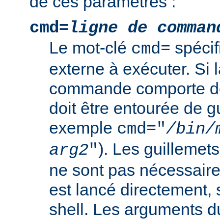
de ces paramètres :
cmd=
ligne de comman
Le mot-clé
spéci
cmd=
externe à exécuter. Si l
commande comporte de
doit être entourée de g
exemple
cmd="
/bin/
). Les guillemets
arg2
"
ne sont pas nécessair
est lancé directement, 
shell. Les arguments 