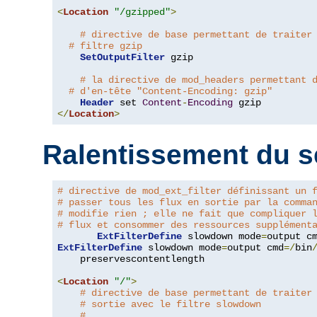
<
Location
"/gzipped"
>
# directive de base permettant de traiter
# filtre gzip
SetOutputFilter
 gzip

# la directive de mod_headers permettant 
# d'en-tête "Content-Encoding: gzip"
Header
 set 
Content
-
Encoding
</
Location
>
Ralentissement du s
# directive de mod_ext_filter définissant un 
# passer tous les flux en sortie par la comma
# modifie rien ; elle ne fait que compliquer 
# flux et consommer des ressources supplément
ExtFilterDefine
 slowdown mode
=
output c
ExtFilterDefine
 slowdown mode
=
output cmd
=/
bin
    preservescontentlength

<
Location
"/"
>
# directive de base permettant de traiter
# sortie avec le filtre slowdown
#