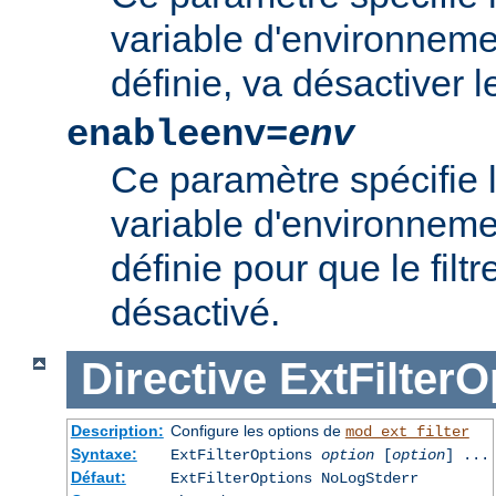
variable d'environnement
définie, va désactiver le 
enableenv=
env
Ce paramètre spécifie 
variable d'environnemen
définie pour que le filtr
désactivé.
Directive
ExtFilterO
Description:
Configure les options de
mod_ext_filter
Syntaxe:
ExtFilterOptions
option
[
option
] ...
Défaut:
ExtFilterOptions NoLogStderr