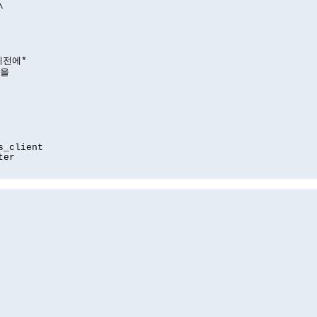
\
*이전에*
값을
s_client
ter