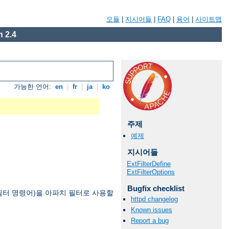
모듈
|
지시어들
|
FAQ
|
용어
|
사이트맵
 2.4
가능한 언어:
en
|
fr
|
ja
|
ko
주제
예제
지시어들
ExtFilterDefine
ExtFilterOptions
Bugfix checklist
필터 명령어)을 아파치 필터로 사용할
httpd changelog
Known issues
Report a bug