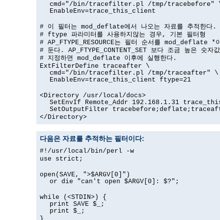
cmd="/bin/tracefilter.pl /tmp/tracebefore" 
EnableEnv=trace_this_client
# 이 필터는 mod_deflate에서 나오는 자료를 추적한다.
# ftype 파라미터를 사용하지않는 경우, 기본 필터형
# AP_FTYPE_RESOURCE는 필터 순서를 mod_deflate 
# 둔다. AP_FTYPE_CONTENT_SET 보다 조금 높은 숫자
# 지정하면 mod_deflate 이후에 실행한다.
ExtFilterDefine traceafter \
cmd="/bin/tracefilter.pl /tmp/traceafter" \
EnableEnv=trace_this_client ftype=21
<Directory /usr/local/docs>
SetEnvIf Remote_Addr 192.168.1.31 trace_thi
SetOutputFilter tracebefore;deflate;traceaf
</Directory>
다음은 자료를 추적하는 필터이다:
#!/usr/local/bin/perl -w
use strict;
open(SAVE, ">$ARGV[0]")
or die "can't open $ARGV[0]: $?";
while (<STDIN>) {
print SAVE $_;
print $_;
}