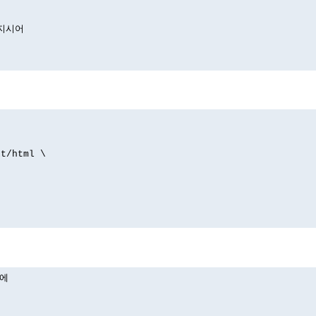
 지시어
xt/html \
)에
.