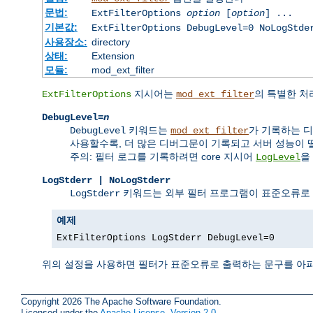
문법:
ExtFilterOptions
option
[
option
] ...
기본값:
ExtFilterOptions DebugLevel=0 NoLogStde
사용장소:
directory
상태:
Extension
모듈:
mod_ext_filter
지시어는
의 특별한 처
ExtFilterOptions
mod_ext_filter
DebugLevel=
n
키워드는
가 기록하는 디
DebugLevel
mod_ext_filter
사용할수록, 더 많은 디버그문이 기록되고 서버 성능이 
주의: 필터 로그를 기록하려면 core 지시어
을
LogLevel
LogStderr | NoLogStderr
키워드는 외부 필터 프로그램이 표준오류로
LogStderr
예제
ExtFilterOptions LogStderr DebugLevel=0
위의 설정을 사용하면 필터가 표준오류로 출력하는 문구를 아
Copyright 2026 The Apache Software Foundation.
Licensed under the
Apache License, Version 2.0
.