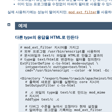
이미 있는 프로그램을 수정없이 아파치 필터로 사용할 수 있
실제 사용하기에는 성능이 떨어지지만,
를 사용하
mod_ext_filter
예제
다른 type의 응답을 HTML로 만든다
# mod_ext_filter 지시어를 가지고
# 외부 프로그램 /usr/bin/enscript를 사용하여
# 문서파일과 text/c 파일을 HTML로 만들고 결과의
# type을 text/html로 변경하는 필터를 정의한다
ExtFilterDefine c-to-html mode=output \
intype=text/c outtype=text/html \
cmd="/usr/bin/enscript --color -W html -Ec 
<Directory "/export/home/trawick/apacheinst/h
# 출력에 새로운 필터를 실행하는 core 지시어
SetOutputFilter c-to-html
# .c 파일의 type을 text/c로 만드는 mod_mime
# 지시어
AddType text/c .c
# 디버그 수준을 높여서 요청마다 현재 설정을
# 알려주는 로그문을 기록하는 mod_ext_filter