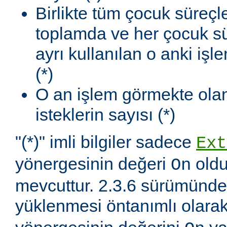
Birlikte tüm çocuk süreçl
toplamda ve her çocuk sü
ayrı kullanılan o anki iş
(*)
O an işlem görmekte olan
isteklerin sayısı (*)
"(*)" imli bilgiler sadece
Ext
yönergesinin değeri
oldu
On
mevcuttur. 2.3.6 sürümünd
yüklenmesi öntanımlı olara