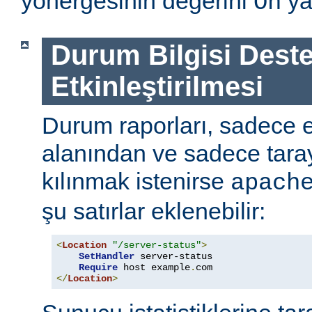
yönergesinin değerini
ya
On
Durum Bilgisi Deste
Etkinleştirilmesi
Durum raporları, sadece
alanından ve sadece tarayı
kılınmak istenirse
apach
şu satırlar eklenebilir:
<
Location
"/server-status"
>
SetHandler
 server-status

Require
 host example
.
</
Location
>