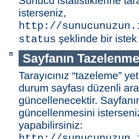
Sunucu istatistiklerine ta
isterseniz,
http://sunucunuzun.
şeklinde bir istek 
status
Sayfanın Tazelenme
Tarayıcınız “tazeleme” ye
durum sayfası düzenli aral
güncellenecektir. Sayfanı
güncellenmesini isterseniz
yapabilirsiniz:
http://sunucunuzun.