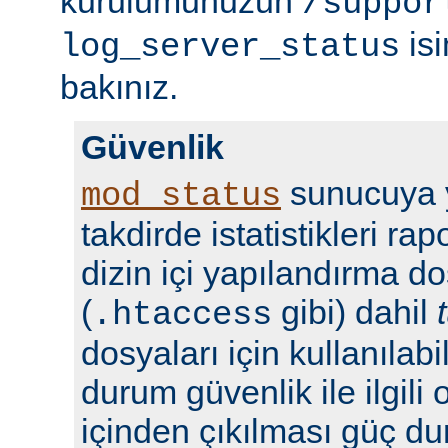
kurulumunuzun
/suppor
isi
log_server_status
bakınız.
Güvenlik
sunucuya y
mod_status
takdirde istatistikleri r
dizin içi yapılandırma do
(
gibi) dahil
.htaccess
dosyaları için kullanılabil
durum güvenlik ile ilgili 
içinden çıkılması güç du