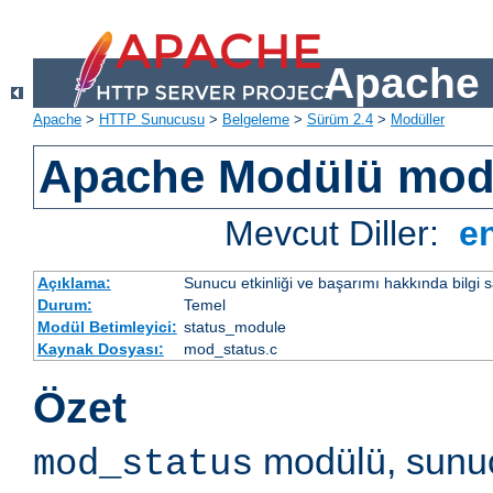
Apache 
Apache
>
HTTP Sunucusu
>
Belgeleme
>
Sürüm 2.4
>
Modüller
Apache Modülü mod
Mevcut Diller:
e
Açıklama:
Sunucu etkinliği ve başarımı hakkında bilgi s
Durum:
Temel
Modül Betimleyici:
status_module
Kaynak Dosyası:
mod_status.c
Özet
modülü, sunuc
mod_status